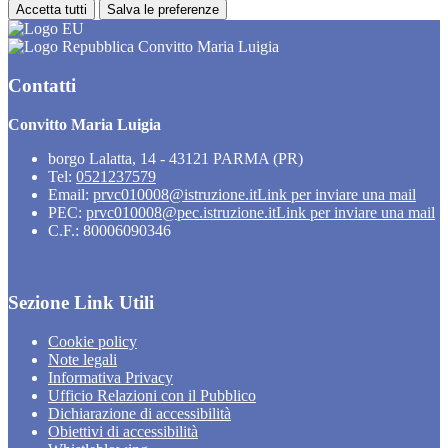
Accetta tutti
Salva le preferenze
Convitto Maria Luigia
Contatti
Convitto Maria Luigia
borgo Lalatta, 14 - 43121 PARMA (PR)
Tel:
0521237579
Email:
prvc010008@istruzione.it
Link per inviare una mail
PEC:
prvc010008@pec.istruzione.it
Link per inviare una mail
C.F.: 80006090346
Sezione Link Utili
Cookie policy
Note legali
Informativa Privacy
Ufficio Relazioni con il Pubblico
Dichiarazione di accessibilità
Obiettivi di accessibilità