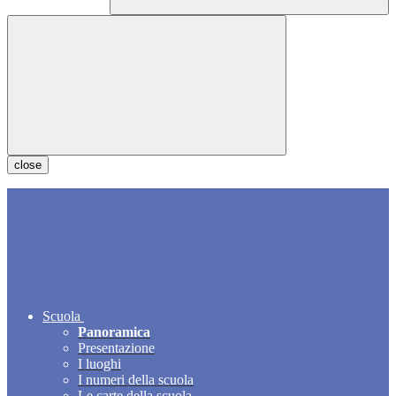
close
Scuola
Panoramica
Presentazione
I luoghi
I numeri della scuola
Le carte della scuola