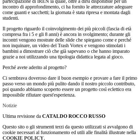
partecipazione di IREN la quale, oltre a dirsi disponibile per un
incontro di approfondimento, ci ha fornito le attrezzature adeguare
come guanti e sacchetti; la giornata è stata ripresa e montata dagli
studenti.
Il progetto riguardo il coinvolgimento dei più piccoli (fascia di età
compresa fra i 5 e gli 8 anni) è ancora in svolgimento; durante gli
incontri vengono mostrate delle slide che spiegano come e perché
non inquinare, un video del Trash Vortex e vengono stimolati i
bambini a dimostrare ciò che già sapevano o che hanno imparato
grazie a noi utilizzando una tipologia didattica legata al gioco.
Perché avete aderito al progetto?
Ci sembrava doveroso dare il buon esempio e provare a fare il primo
passo verso un mondo più pulito dando il nostro piccolo contributo,
poi quando abbiamo scoperto essere un progetto così eclettico era
impossibile rifiutare quest'esperienza.
Notizie
Ultima revisione da
CATALDO ROCCO RUSSO
Questo sito o gli strumenti terzi da questo utilizzati si avvalgono di
cookie necessari al funzionamento ed utili alle finalità illustrate nella
COOKIE POLICY
.