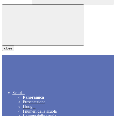
close
Scuola
Panoramica
Presentazione
I luoghi
I numeri della scuola
Le carte della scuola