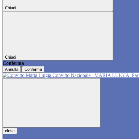
Chiudi
Chiudi
Conferma
Annulla
Conferma
Convitto Nazionale
MARIA LUIGIA
Pa
close