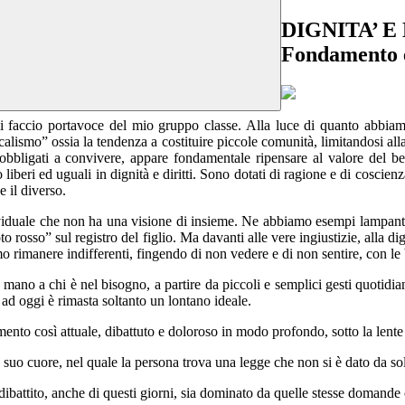
DIGNITA’ E
Fondamento e
 faccio portavoce del mio gruppo classe. Alla luce di quanto abbiam
ismo” ossia la tendenza a costituire piccole comunità, limitandosi alla 
è obbligati a convivere, appare fondamentale ripensare al valore del b
iberi ed uguali in dignità e diritti. Sono dotati di ragione e di coscienza
e il diverso.
ividuale che non ha una visione di insieme. Ne abbiamo esempi lampanti 
to rosso” sul registro del figlio. Ma davanti alle vere ingiustizie, alla di
 rimanere indifferenti, fingendo di non vedere e di non sentire, con le 
ano a chi è nel bisogno, a partire da piccoli e semplici gesti quotidiani
ad oggi è rimasta soltanto un lontano ideale.
mento così attuale, dibattuto e doloroso in modo profondo, sotto la lente 
uo cuore, nel quale la persona trova una legge che non si è dato da solo,
dibattito, anche di questi giorni, sia dominato da quelle stesse domande 