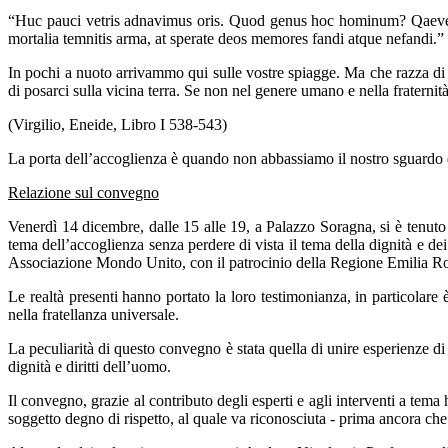
“Huc pauci vetris adnavimus oris. Quod genus hoc hominum? Qaeve h
mortalia temnitis arma, at sperate deos memores fandi atque nefandi.”
In pochi a nuoto arrivammo qui sulle vostre spiagge. Ma che razza di u
di posarci sulla vicina terra. Se non nel genere umano e nella fraternit
(Virgilio, Eneide, Libro I 538-543)
La porta dell’accoglienza è quando non abbassiamo il nostro sguardo 
Relazione sul convegno
Venerdì 14 dicembre, dalle 15 alle 19, a Palazzo Soragna, si è tenuto 
tema dell’accoglienza senza perdere di vista il tema della dignità 
Associazione Mondo Unito, con il patrocinio della Regione Emilia R
Le realtà presenti hanno portato la loro testimonianza, in particolar
nella fratellanza universale.
La peculiarità di questo convegno è stata quella di unire esperienze di 
dignità e diritti dell’uomo.
Il convegno, grazie al contributo degli esperti e agli interventi a te
soggetto degno di rispetto, al quale va riconosciuta - prima ancora ch