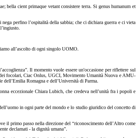
 bella cient primaque vetant consistere terra. Si genus humanum et
ga perfino l’ospitalità della sabbia; che ci dichiara guerra e ci vieta
l’ingiusto.
ttiamo all’ascolto di ogni singolo UOMO.
l’accoglienza”. Il momento vuole essere un'occasione per riflettere sul
mento dei focolari, Ciac Onlus, UGCI, Movimento Umanità Nuova e AMU-
e dell’Emilia Romagna e dell’Università di Parma.
donna eccezionale Chiara Lubich, che credeva nell’unità fra i popoli e
a dell’uomo in ogni parte del mondo e lo studio giuridico del concetto di
uove il primo passo nella direzione del “riconoscimento dell’Altro come
mente declamati - la dignità umana”.