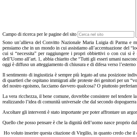
Campo di ricerca per le pagine del sito
Sono un’allieva del Convitto Nazionale Maria Luigia di Parma e mi
pensiamo che in un mondo in cui assistiamo all’accentuazione del “local
cui si “necessita” per raggiungere i propri obbiettivi o con cui si 
dell’Uomo all’art. 1, abbia chiarito che “Tutti gli esseri umani nascono l
oggi è diffuso un atteggiamento di chiusura e di difesa verso l’esterno 
Il sentimento di ingiustizia è sempre più legato ad una posizione ind
di quartieri che ospitano immigrati alle proteste dei genitori per un “vo
del nostro egoismo, facciamo davvero qualcosa? O piuttosto preferiamo
La vera ricchezza, il bene comune, dovrebbe consistere nel tendere la m
realizzando l’idea di comunità universale che dal secondo dopoguerra 
Ascoltare gli interventi è stato importante per poter affrontare un argo
Quello che posso pensare è che la dignità dell’uomo nasce proprio dal s
Ho voluto inserire questa citazione di Virgilio, in quanto credo che il 