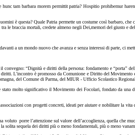
unc tam barbara morem permittit patria? Hospitio prohibemur harenae;
omini è questa? Quale Patria permette un costume così barbaro, che ci ne
à tra le braccia mortali, credete almeno negli Dei,memori del giusto e del
davanti a un mondo nuovo che avanza e senza interessi di parte, ci me
il convegno: “Dignità e diritti della persona: fondamento e “porta” del
e dei diritti. L'incontro è promosso da Comunione e Diritto del Movi
omagna, del Comune di Parma, del MIUR - Ufficio Scolastico Regional
e è stato molto significativo il Movimento dei Focolari, fondato da una 
associazioni con progetti concreti, ideati per aiutare e nobilitare la vit
ma ha voluto porre l’attenzione sul valore dell’accoglienza, quella che m
e la solita sequela dei diritti più o meno fondamentali, più o meno vana