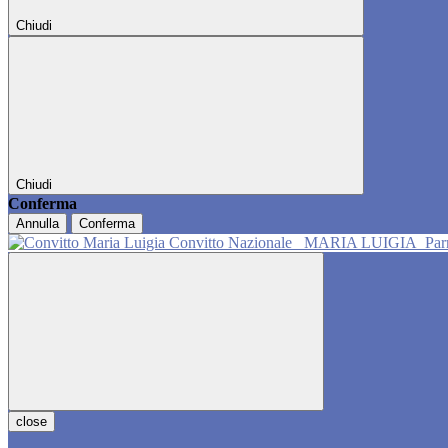
Chiudi
Chiudi
Conferma
Annulla
Conferma
Convitto Nazionale
MARIA LUIGIA
Pa
close