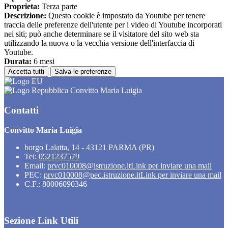
Proprieta:
Terza parte
Descrizione:
Questo cookie è impostato da Youtube per tenere
traccia delle preferenze dell'utente per i video di Youtube incorporati
nei siti; può anche determinare se il visitatore del sito web sta
utilizzando la nuova o la vecchia versione dell'interfaccia di
Youtube.
Durata:
6 mesi
Accetta tutti
Salva le preferenze
Convitto Maria Luigia
Contatti
Convitto Maria Luigia
borgo Lalatta, 14 - 43121 PARMA (PR)
Tel:
0521237579
Email:
prvc010008@istruzione.it
Link per inviare una mail
PEC:
prvc010008@pec.istruzione.it
Link per inviare una mail
C.F.: 80006090346
Sezione Link Utili