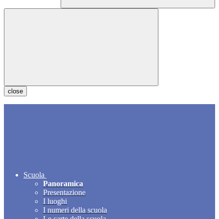
close
Scuola
Panoramica
Presentazione
I luoghi
I numeri della scuola
Le carte della scuola