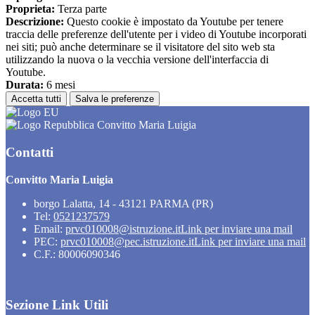
Proprieta:
Terza parte
Descrizione:
Questo cookie è impostato da Youtube per tenere
traccia delle preferenze dell'utente per i video di Youtube incorporati
nei siti; può anche determinare se il visitatore del sito web sta
utilizzando la nuova o la vecchia versione dell'interfaccia di
Youtube.
Durata:
6 mesi
Accetta tutti
Salva le preferenze
Convitto Maria Luigia
Contatti
Convitto Maria Luigia
borgo Lalatta, 14 - 43121 PARMA (PR)
Tel:
0521237579
Email:
prvc010008@istruzione.it
Link per inviare una mail
PEC:
prvc010008@pec.istruzione.it
Link per inviare una mail
C.F.: 80006090346
Sezione Link Utili