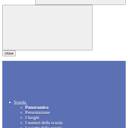
close
Scuola
Panoramica
Presentazione
I luoghi
I numeri della scuola
Le carte della scuola