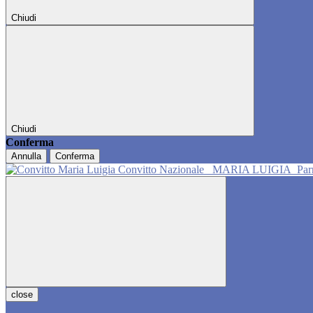
Chiudi
Chiudi
Conferma
Annulla
Conferma
Convitto Nazionale
MARIA LUIGIA
Pa
close