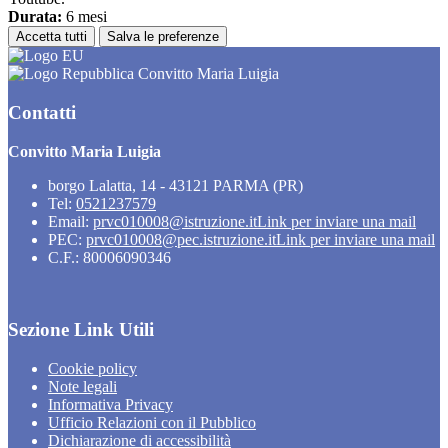
Durata:
6 mesi
Accetta tutti
Salva le preferenze
Convitto Maria Luigia
Contatti
Convitto Maria Luigia
borgo Lalatta, 14 - 43121 PARMA (PR)
Tel:
0521237579
Email:
prvc010008@istruzione.it
Link per inviare una mail
PEC:
prvc010008@pec.istruzione.it
Link per inviare una mail
C.F.: 80006090346
Sezione Link Utili
Cookie policy
Note legali
Informativa Privacy
Ufficio Relazioni con il Pubblico
Dichiarazione di accessibilità