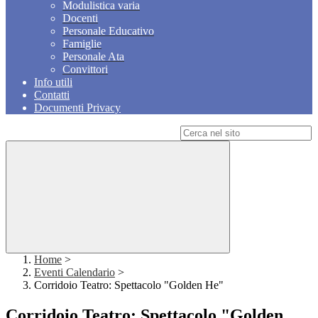
Modulistica varia
Docenti
Personale Educativo
Famiglie
Personale Ata
Convittori
Info utili
Contatti
Documenti Privacy
Campo di ricerca per le pagine del sito
Home
>
Eventi Calendario
>
Corridoio Teatro: Spettacolo "Golden He"
Corridoio Teatro: Spettacolo "Golden