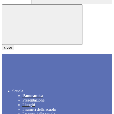
close
Scuola
Panoramica
Presentazione
I luoghi
I numeri della scuola
Le carte della scuola