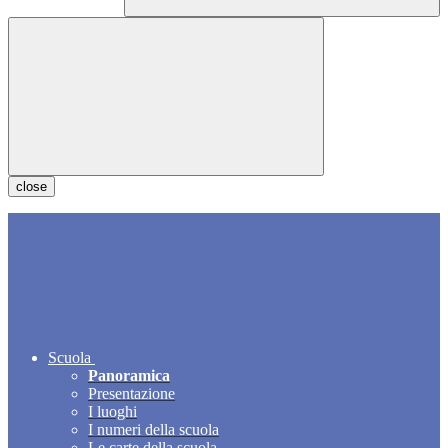
close
Scuola
Panoramica
Presentazione
I luoghi
I numeri della scuola
Le carte della scuola