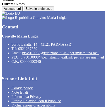
Durata:
6 mesi
Accetta tutti
Salva le preferenze
Convitto Maria Luigia
Contatti
Convitto Maria Luigia
borgo Lalatta, 14 - 43121 PARMA (PR)
Tel:
0521237579
Email:
prvc010008@istruzione.it
Link per inviare una mail
PEC:
prvc010008@pec.istruzione.it
Link per inviare una mail
C.F.: 80006090346
Sezione Link Utili
Cookie policy
Note legali
Informativa Privacy
Ufficio Relazioni con il Pubblico
Dichiarazione di accessibilità