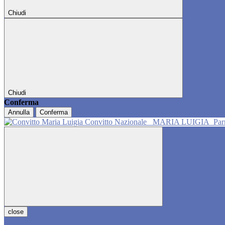
Chiudi
Chiudi
Conferma
Annulla
Conferma
Convitto Nazionale
MARIA LUIGIA
Pa
close