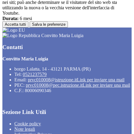
nei siti; può anche determinare se il visitatore del sito web sta
utilizzando la nuova o la vecchia versione dell'interfaccia di
Youtube.
Durata:
6 mesi
Accetta tutti
Salva le preferenze
Convitto Maria Luigia
Contatti
Convitto Maria Luigia
borgo Lalatta, 14 - 43121 PARMA (PR)
Tel:
0521237579
Email:
prvc010008@istruzione.it
Link per inviare una mail
PEC:
prvc010008@pec.istruzione.it
Link per inviare una mail
C.F.: 80006090346
Sezione Link Utili
Cookie policy
Note legali