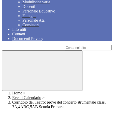
Modulistica varia
Docenti
Personale Educativo
Famiglie
Personale Ata
Convittori
Info utili
Contatti
Documenti Privacy
Campo di ricerca per le pagine del sito
Home
>
Eventi Calendario
>
Corridoio del Teatro: prove del concerto strumentale classi
3A,4ABC,5AB Scuola Primaria