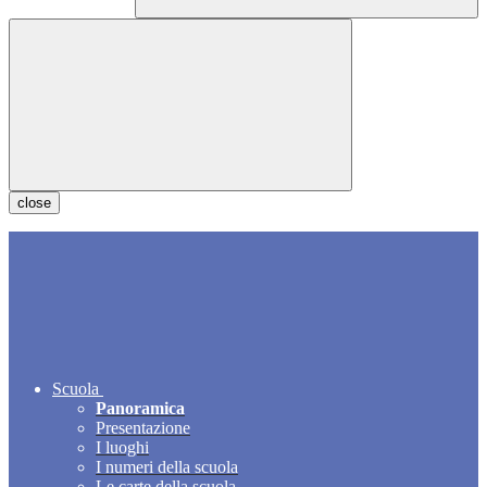
close
Scuola
Panoramica
Presentazione
I luoghi
I numeri della scuola
Le carte della scuola