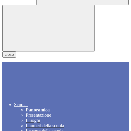
close
Scuola
Panoramica
Presentazione
I luoghi
I numeri della scuola
Le carte della scuola