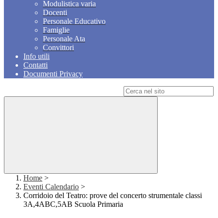
Modulistica varia
Docenti
Personale Educativo
Famiglie
Personale Ata
Convittori
Info utili
Contatti
Documenti Privacy
Campo di ricerca per le pagine del sito
Home
>
Eventi Calendario
>
Corridoio del Teatro: prove del concerto strumentale classi
3A,4ABC,5AB Scuola Primaria