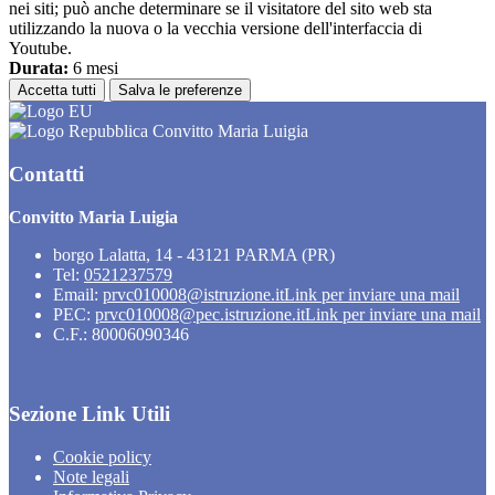
nei siti; può anche determinare se il visitatore del sito web sta
utilizzando la nuova o la vecchia versione dell'interfaccia di
Youtube.
Durata:
6 mesi
Accetta tutti
Salva le preferenze
Convitto Maria Luigia
Contatti
Convitto Maria Luigia
borgo Lalatta, 14 - 43121 PARMA (PR)
Tel:
0521237579
Email:
prvc010008@istruzione.it
Link per inviare una mail
PEC:
prvc010008@pec.istruzione.it
Link per inviare una mail
C.F.: 80006090346
Sezione Link Utili
Cookie policy
Note legali