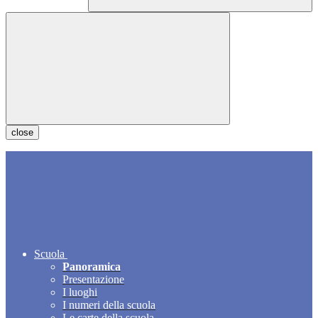
close
Scuola
Panoramica
Presentazione
I luoghi
I numeri della scuola
Le carte della scuola