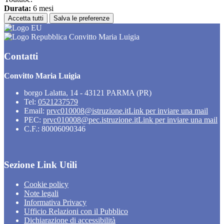
Durata:
6 mesi
Accetta tutti
Salva le preferenze
Convitto Maria Luigia
Contatti
Convitto Maria Luigia
borgo Lalatta, 14 - 43121 PARMA (PR)
Tel:
0521237579
Email:
prvc010008@istruzione.it
Link per inviare una mail
PEC:
prvc010008@pec.istruzione.it
Link per inviare una mail
C.F.: 80006090346
Sezione Link Utili
Cookie policy
Note legali
Informativa Privacy
Ufficio Relazioni con il Pubblico
Dichiarazione di accessibilità