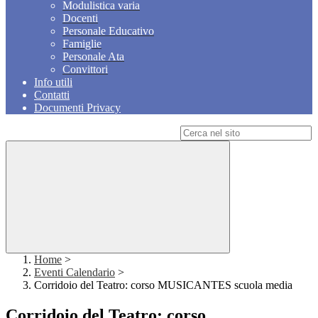
Modulistica varia
Docenti
Personale Educativo
Famiglie
Personale Ata
Convittori
Info utili
Contatti
Documenti Privacy
Campo di ricerca per le pagine del sito
Home
>
Eventi Calendario
>
Corridoio del Teatro: corso MUSICANTES scuola media
Corridoio del Teatro: corso