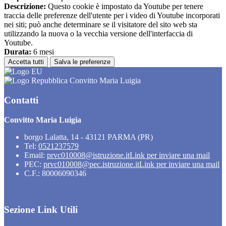
Descrizione:
Questo cookie è impostato da Youtube per tenere
traccia delle preferenze dell'utente per i video di Youtube incorporati
nei siti; può anche determinare se il visitatore del sito web sta
utilizzando la nuova o la vecchia versione dell'interfaccia di
Youtube.
Durata:
6 mesi
Accetta tutti
Salva le preferenze
Convitto Maria Luigia
Contatti
Convitto Maria Luigia
borgo Lalatta, 14 - 43121 PARMA (PR)
Tel:
0521237579
Email:
prvc010008@istruzione.it
Link per inviare una mail
PEC:
prvc010008@pec.istruzione.it
Link per inviare una mail
C.F.: 80006090346
Sezione Link Utili