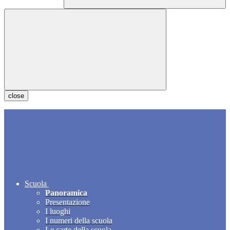
close
Scuola
Panoramica
Presentazione
I luoghi
I numeri della scuola
Le carte della scuola