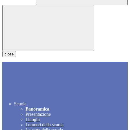
close
Scuola
Panoramica
Presentazione
I luoghi
I numeri della scuola
Le carte della scuola