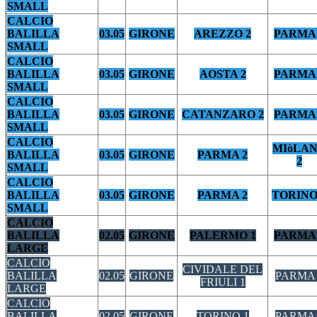
SMALL
CALCIO
BALILLA
03.05
GIRONE
AREZZO 2
PARMA 
SMALL
CALCIO
BALILLA
03.05
GIRONE
AOSTA 2
PARMA 
SMALL
CALCIO
BALILLA
03.05
GIRONE
CATANZARO 2
PARMA 
SMALL
CALCIO
MIòLA
BALILLA
03.05
GIRONE
PARMA 2
2
SMALL
CALCIO
BALILLA
03.05
GIRONE
PARMA 2
TORINO
SMALL
CALCIO
BALILLA
02.05
GIRONE
PALERMO 1
PARMA 
LARGE
CALCIO
CIVIDALE DEL
BALILLA
02.05
GIRONE
PARMA 
FRIULI 1
LARGE
CALCIO
BALILLA
02.05
GIRONE
TORINO 1
PARMA 