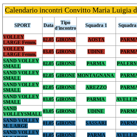
Calendario incontri Convitto Maria Luigia 
Tipo
SPORT
Data
Squadra 1
Squadra
d'incontro
VOLLEY
02.05
GIRONE
AOSTA
PARM
LARGE Femm.
VOLLEY
03.05
GIRONE
UDINE
PARM
LARGE Femm.
SAND VOLLEY
02.05
GIRONE
PARMA
PALER
SMALL
SAND VOLLEY
02.05
GIRONE
MONTAGNANA
PARM
SMALL
SAND VOLLEY
02.05
GIRONE
AREZZO
PARM
SMALL
SAND VOLLEY
03.05
GIRONE
PARMA
AVELLI
SMALL
SAND
03.05
GIRONE
UDINE
PARM
VOLLEYSMALL
SAND VOLLEY
01.05
GIRONE
SASSARI
PARM
M. LARGE
SAND VOLLEY
01.05
GIRONE
PARMA
AVELLI