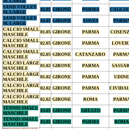
M. LARGE
SAND VOLLEY
02.05
GIRONE
PARMA
CAGLIA
M. LARGE
SAND VOLLEY
03.05
GIRONE
AOSTA
PARM
M. LARGE
CALCIO SMALL
01.05
GIRONE
PARMA
COSEN
MASCHILE
CALCIO SMALL
02.05
GIRONE
PARMA
LOVER
MASCHILE
CALCIO SMALL
02.05
GIRONE
CATANZARO
PARM
MASCHILE
CALCIO LARGE
01.02
GIRONE
PARMA
SASSAR
MASCHILE
CALCIO LARGE
01.02
GIRONE
PARMA
UDIN
MASCHILE
CALCIO LARGE
02.02
GIRONE
PARMA
CIVIDA
MASCHILE
CALCIO LARGE
02.02
GIRONE
ROMA
PARM
MASCHILE
TENNIS SMALL
03.05
GIRONE
AREZZO
PARM
MASCHILE
TENNIS SMALL
03.05
GIRONE
PARMA
ROMA
MASCHILE