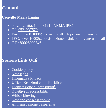
Contatti
Convitto Maria Luigia
borgo Lalatta, 14 - 43121 PARMA (PR)
Tel:
0521237579
Email:
prvc010008@istruzione.it
Link per inviare una mail
PEC:
prvc010008@pec.istruzione.it
Link per inviare una mail
C.F.: 80006090346
Sezione Link Utili
Cookie policy
Note legali
Informativa Privacy
Ufficio Relazioni con il Pubblico
Dichiarazione di accessibilità
Obiettivi di accessibilità
Whistleblowing
Gestione consensi cookie
Amministrazione trasparente