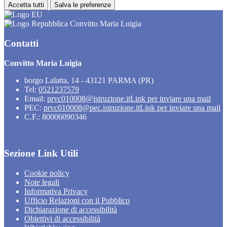
Accetta tutti
Salva le preferenze
Convitto Maria Luigia
Contatti
Convitto Maria Luigia
borgo Lalatta, 14 - 43121 PARMA (PR)
Tel:
0521237579
Email:
prvc010008@istruzione.it
Link per inviare una mail
PEC:
prvc010008@pec.istruzione.it
Link per inviare una mail
C.F.: 80006090346
Sezione Link Utili
Cookie policy
Note legali
Informativa Privacy
Ufficio Relazioni con il Pubblico
Dichiarazione di accessibilità
Obiettivi di accessibilità