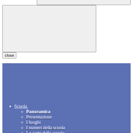
close
Scuola
Panoramica
Presentazione
I luoghi
I numeri della scuola
Le carte della scuola