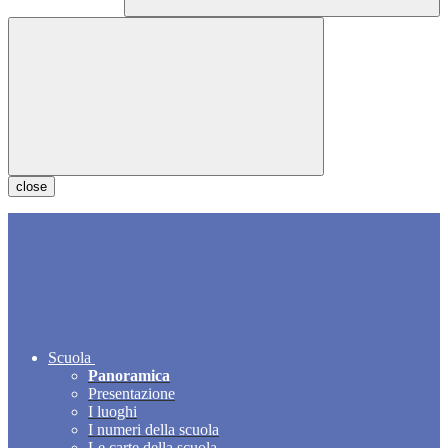
close
Scuola
Panoramica
Presentazione
I luoghi
I numeri della scuola
Le carte della scuola