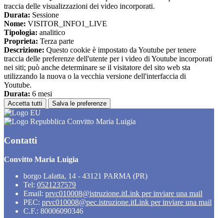
traccia delle visualizzazioni dei video incorporati.
Durata:
Sessione
Nome:
VISITOR_INFO1_LIVE
Tipologia:
analitico
Proprieta:
Terza parte
Descrizione:
Questo cookie è impostato da Youtube per tenere
traccia delle preferenze dell'utente per i video di Youtube incorporati
nei siti; può anche determinare se il visitatore del sito web sta
utilizzando la nuova o la vecchia versione dell'interfaccia di
Youtube.
Durata:
6 mesi
Accetta tutti
Salva le preferenze
Convitto Maria Luigia
Contatti
Convitto Maria Luigia
borgo Lalatta, 14 - 43121 PARMA (PR)
Tel:
0521237579
Email:
prvc010008@istruzione.it
Link per inviare una mail
PEC:
prvc010008@pec.istruzione.it
Link per inviare una mail
C.F.: 80006090346