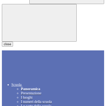
close
Scuola
Panoramica
Presentazione
I luoghi
I numeri della scuola
Le carte della scuola