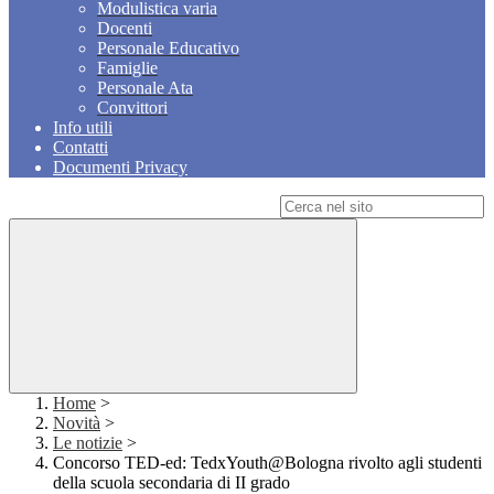
Modulistica varia
Docenti
Personale Educativo
Famiglie
Personale Ata
Convittori
Info utili
Contatti
Documenti Privacy
Campo di ricerca per le pagine del sito
Home
>
Novità
>
Le notizie
>
Concorso TED-ed: TedxYouth@Bologna rivolto agli studenti
della scuola secondaria di II grado