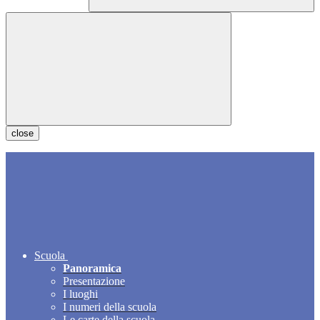
close
Scuola
Panoramica
Presentazione
I luoghi
I numeri della scuola
Le carte della scuola