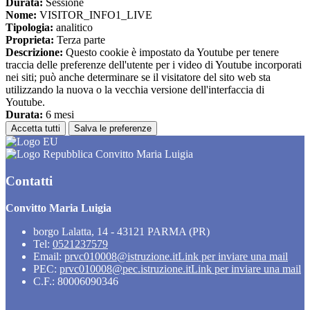
Durata:
Sessione
Nome:
VISITOR_INFO1_LIVE
Tipologia:
analitico
Proprieta:
Terza parte
Descrizione:
Questo cookie è impostato da Youtube per tenere
traccia delle preferenze dell'utente per i video di Youtube incorporati
nei siti; può anche determinare se il visitatore del sito web sta
utilizzando la nuova o la vecchia versione dell'interfaccia di
Youtube.
Durata:
6 mesi
Accetta tutti
Salva le preferenze
Convitto Maria Luigia
Contatti
Convitto Maria Luigia
borgo Lalatta, 14 - 43121 PARMA (PR)
Tel:
0521237579
Email:
prvc010008@istruzione.it
Link per inviare una mail
PEC:
prvc010008@pec.istruzione.it
Link per inviare una mail
C.F.: 80006090346