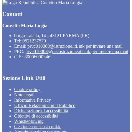
Convitto Maria Luigia
Contatti
Convitto Maria Luigia
borgo Lalatta, 14 - 43121 PARMA (PR)
Tel:
0521237579
Email:
prvc010008@istruzione.it
Link per inviare una mail
PEC:
prvc010008@pec.istruzione.it
Link per inviare una mail
C.F.: 80006090346
Sezione Link Utili
Cookie policy
Note legali
Informativa Privacy
Ufficio Relazioni con il Pubblico
Dichiarazione di accessibilità
Obiettivi di accessibilità
Whistleblowing
Gestione consensi cookie
Amministrazione trasparente