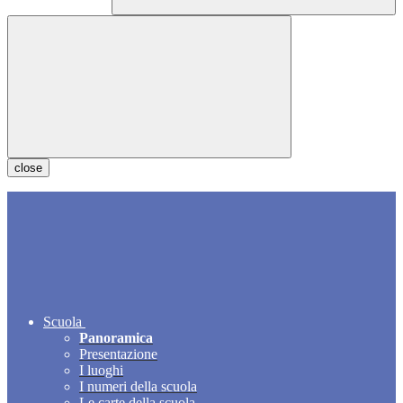
close
Scuola
Panoramica
Presentazione
I luoghi
I numeri della scuola
Le carte della scuola