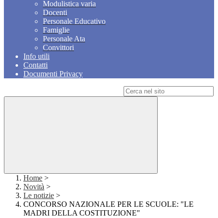
Modulistica varia
Docenti
Personale Educativo
Famiglie
Personale Ata
Convittori
Info utili
Contatti
Documenti Privacy
Campo di ricerca per le pagine del sito
Home
>
Novità
>
Le notizie
>
CONCORSO NAZIONALE PER LE SCUOLE: "LE
MADRI DELLA COSTITUZIONE"