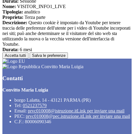
Durata:
Sessione
Nome:
VISITOR_INFO1_LIVE
Tipologia:
analitico
Proprieta:
Terza parte
Descrizione:
Questo cookie è impostato da Youtube per tenere
traccia delle preferenze dell'utente per i video di Youtube incorporati
nei siti; può anche determinare se il visitatore del sito web sta
utilizzando la nuova o la vecchia versione dell'interfaccia di
Youtube.
Durata:
6 mesi
Accetta tutti
Salva le preferenze
Convitto Maria Luigia
Contatti
Convitto Maria Luigia
borgo Lalatta, 14 - 43121 PARMA (PR)
Tel:
0521237579
Email:
prvc010008@istruzione.it
Link per inviare una mail
PEC:
prvc010008@pec.istruzione.it
Link per inviare una mail
C.F.: 80006090346