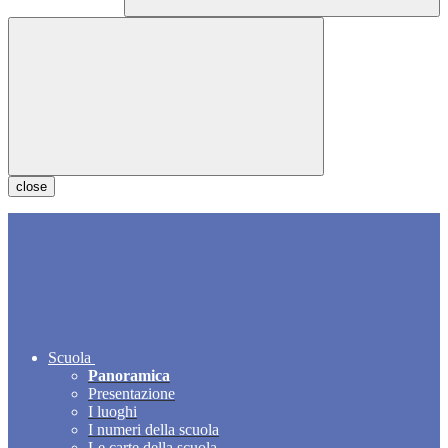
close
Scuola
Panoramica
Presentazione
I luoghi
I numeri della scuola
Le carte della scuola