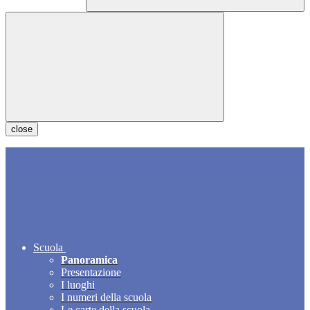
close
Scuola
Panoramica
Presentazione
I luoghi
I numeri della scuola
Le carte della scuola