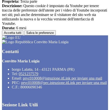
Proprieta:
Terza parte
Descrizione:
Questo cookie è impostato da Youtube per tenere
traccia delle preferenze dell'utente per i video di Youtube incorporati
nei siti; può anche determinare se il visitatore del sito web sta
utilizzando la nuova o la vecchia versione dell'interfaccia di
Youtube.
Durata:
6 mesi
Accetta tutti
Salva le preferenze
Convitto Maria Luigia
Contatti
Convitto Maria Luigia
borgo Lalatta, 14 - 43121 PARMA (PR)
Tel:
0521237579
Email:
prvc010008@istruzione.it
Link per inviare una mail
PEC:
prvc010008@pec.istruzione.it
Link per inviare una mail
C.F.: 80006090346
Sezione Link Utili