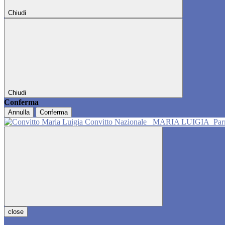
Chiudi
Chiudi
Conferma
Annulla
Conferma
Convitto Nazionale
MARIA LUIGIA
Pa
close