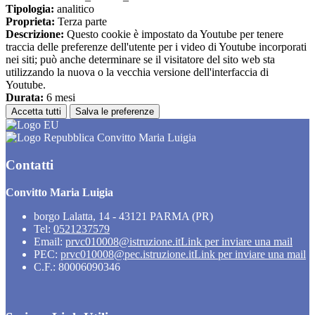
Tipologia:
analitico
Proprieta:
Terza parte
Descrizione:
Questo cookie è impostato da Youtube per tenere
traccia delle preferenze dell'utente per i video di Youtube incorporati
nei siti; può anche determinare se il visitatore del sito web sta
utilizzando la nuova o la vecchia versione dell'interfaccia di
Youtube.
Durata:
6 mesi
Accetta tutti
Salva le preferenze
Convitto Maria Luigia
Contatti
Convitto Maria Luigia
borgo Lalatta, 14 - 43121 PARMA (PR)
Tel:
0521237579
Email:
prvc010008@istruzione.it
Link per inviare una mail
PEC:
prvc010008@pec.istruzione.it
Link per inviare una mail
C.F.: 80006090346