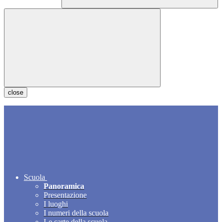
close
Scuola
Panoramica
Presentazione
I luoghi
I numeri della scuola
Le carte della scuola