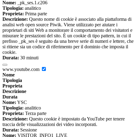
Nome:
_pk_ses.1.c206
Tipologia:
analitico
Proprieta:
Prima parte
Descrizione:
Questo nome di cookie è associato alla piattaforma di
analisi web open source Piwik. Viene utilizzato per aiutare i
proprietari di siti Web a monitorare il comportamento dei visitatori e
misurare le prestazioni del sito. È un cookie di tipo pattern, in cui il
prefisso _pk_ses è seguito da una breve serie di numeri e lettere, che
si ritiene sia un codice di riferimento per il dominio che imposta il
cookie.
Durata:
30 minuti
www.youtube.com
Nome
Tipologia
Proprieta
Descrizione
Durata
Nome:
YSC
Tipologia:
analitico
Proprieta:
Terza parte
Descrizione:
Questo cookie è impostato da YouTube per tenere
traccia delle visualizzazioni dei video incorporati.
Durata:
Sessione
Nome:
VISITOR_INFO1_LIVE