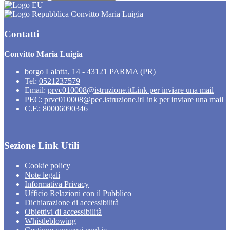
Convitto Maria Luigia
Contatti
Convitto Maria Luigia
borgo Lalatta, 14 - 43121 PARMA (PR)
Tel:
0521237579
Email:
prvc010008@istruzione.it
Link per inviare una mail
PEC:
prvc010008@pec.istruzione.it
Link per inviare una mail
C.F.: 80006090346
Sezione Link Utili
Cookie policy
Note legali
Informativa Privacy
Ufficio Relazioni con il Pubblico
Dichiarazione di accessibilità
Obiettivi di accessibilità
Whistleblowing