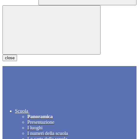
close
Scuola
Panoramica
Presentazione
I luoghi
I numeri della scuola
Le carte della scuola