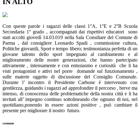
IN ALTO
Con queste parole i ragazzi delle classi 1°A, 1°E e 2°B Scuola
Secondaria 1° grado , accompagnati dai rispettivi educatori sono
stati accolti giovedì 14.03.019 nella Sala Consiliare del Comune di
Parma , dal consigliere Leonardo Spadi , commissione cultura,
Politiche giovanili, Sport e tempo libero; testimonianza perfetta di un
giovane talento dello sport impegnato al cambiamento e al
miglioramento delle nostre generazioni, che hanno partecipato
attivamente , intensamente e con entusiasmo e curiosità che li ha
visti protagonisti e attivi nel porre domande sul funzionamento ,
sulle materie oggetto di discussione del Consiglio Comunale.
Durante l’ incontro il Presidente Carbone è intervenuto con
gentilezza, guidando i ragazzi ad approfondire il percorso , breve ma
intenso, di conoscenza delle problematiche della nostra città e li ha
invitati all’ impegno continuo sottolineando che ognuno di noi, nel
quotidiano,ponendo in essere azioni positive , può cambiare il
presente per migliorare il nostro futuro.
comune