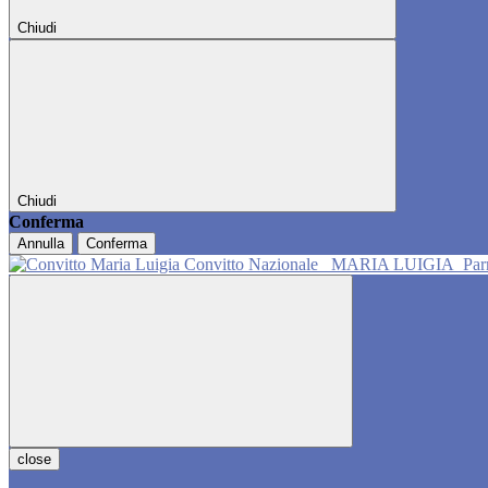
Chiudi
Chiudi
Conferma
Annulla
Conferma
Convitto Nazionale
MARIA LUIGIA
Pa
close