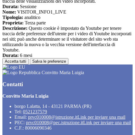
traccia delle visualizzazioni dei video incorporati.
Durata:
Sessione
Nome:
VISITOR_INFO1_LIVE
Tipologia:
analitico
Proprieta:
Terza parte
Descrizione:
Questo cookie è impostato da Youtube per tenere
traccia delle preferenze dell'utente per i video di Youtube incorporati
nei siti; può anche determinare se il visitatore del sito web sta
utilizzando la nuova o la vecchia versione dell'interfaccia di
Youtube.
Durata:
6 mesi
Accetta tutti
Salva le preferenze
Convitto Maria Luigia
Contatti
Convitto Maria Luigia
borgo Lalatta, 14 - 43121 PARMA (PR)
Tel:
0521237579
Email:
prvc010008@istruzione.it
Link per inviare una mail
PEC:
prvc010008@pec.istruzione.it
Link per inviare una mail
C.F.: 80006090346