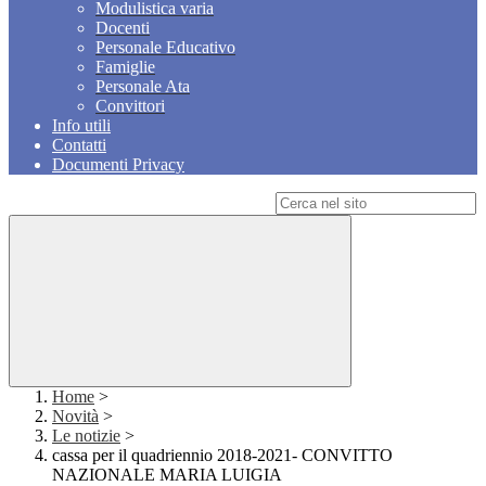
Modulistica varia
Docenti
Personale Educativo
Famiglie
Personale Ata
Convittori
Info utili
Contatti
Documenti Privacy
Campo di ricerca per le pagine del sito
Home
>
Novità
>
Le notizie
>
cassa per il quadriennio 2018-2021- CONVITTO
NAZIONALE MARIA LUIGIA