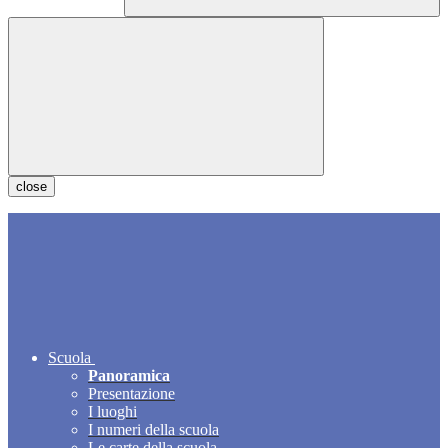
close
Scuola
Panoramica
Presentazione
I luoghi
I numeri della scuola
Le carte della scuola