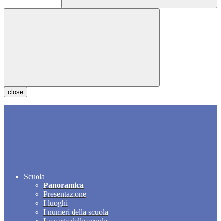
close
Scuola
Panoramica
Presentazione
I luoghi
I numeri della scuola
Le carte della scuola