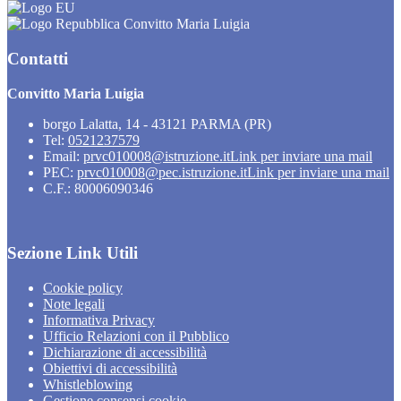
Convitto Maria Luigia
Contatti
Convitto Maria Luigia
borgo Lalatta, 14 - 43121 PARMA (PR)
Tel:
0521237579
Email:
prvc010008@istruzione.it
Link per inviare una mail
PEC:
prvc010008@pec.istruzione.it
Link per inviare una mail
C.F.: 80006090346
Sezione Link Utili
Cookie policy
Note legali
Informativa Privacy
Ufficio Relazioni con il Pubblico
Dichiarazione di accessibilità
Obiettivi di accessibilità
Whistleblowing
Gestione consensi cookie