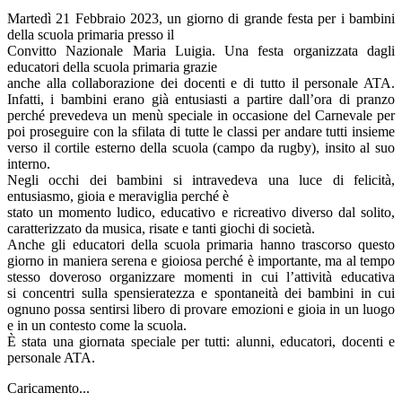
Martedì 21 Febbraio 2023, un giorno di grande festa per i bambini
della scuola primaria presso il
Convitto Nazionale Maria Luigia. Una festa organizzata dagli
educatori della scuola primaria grazie
anche alla collaborazione dei docenti e di tutto il personale ATA.
Infatti, i bambini erano già entusiasti a partire dall’ora di pranzo
perché prevedeva un menù speciale in occasione del Carnevale per
poi proseguire con la sfilata di tutte le classi per andare tutti insieme
verso il cortile esterno della scuola (campo da rugby), insito al suo
interno.
Negli occhi dei bambini si intravedeva una luce di felicità,
entusiasmo, gioia e meraviglia perché è
stato un momento ludico, educativo e ricreativo diverso dal solito,
caratterizzato da musica, risate e tanti giochi di società.
Anche gli educatori della scuola primaria hanno trascorso questo
giorno in maniera serena e gioiosa perché è importante, ma al tempo
stesso doveroso organizzare momenti in cui l’attività educativa
si concentri sulla spensieratezza e spontaneità dei bambini in cui
ognuno possa sentirsi libero di provare emozioni e gioia in un luogo
e in un contesto come la scuola.
È stata una giornata speciale per tutti: alunni, educatori, docenti e
personale ATA.
Caricamento...