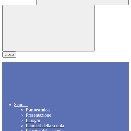
close
Scuola
Panoramica
Presentazione
I luoghi
I numeri della scuola
Le carte della scuola