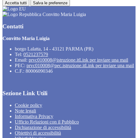
Accetta tutti
Salva le preferenze
Convitto Maria Luigia
Contatti
Convitto Maria Luigia
borgo Lalatta, 14 - 43121 PARMA (PR)
Tel:
0521237579
Email:
prvc010008@istruzione.it
Link per inviare una mail
PEC:
prvc010008@pec.istruzione.it
Link per inviare una mail
C.F.: 80006090346
Sezione Link Utili
Cookie policy
Note legali
Informativa Privacy
Ufficio Relazioni con il Pubblico
Dichiarazione di accessibilità
Obiettivi di accessibilità