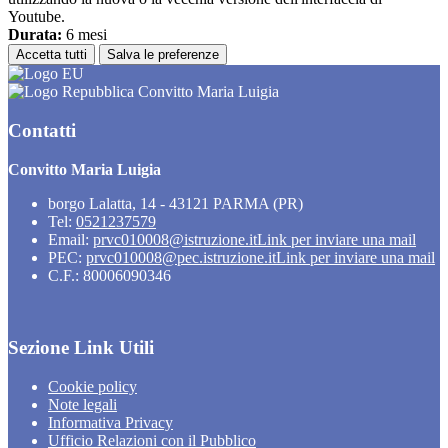
Youtube.
Durata:
6 mesi
Accetta tutti
Salva le preferenze
Convitto Maria Luigia
Contatti
Convitto Maria Luigia
borgo Lalatta, 14 - 43121 PARMA (PR)
Tel:
0521237579
Email:
prvc010008@istruzione.it
Link per inviare una mail
PEC:
prvc010008@pec.istruzione.it
Link per inviare una mail
C.F.: 80006090346
Sezione Link Utili
Cookie policy
Note legali
Informativa Privacy
Ufficio Relazioni con il Pubblico