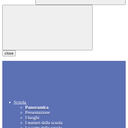
close
Scuola
Panoramica
Presentazione
I luoghi
I numeri della scuola
Le carte della scuola