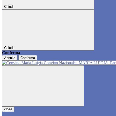
Chiudi
Chiudi
Conferma
Annulla
Conferma
Convitto Nazionale
MARIA LUIGIA
Pa
close