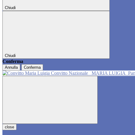
Chiudi
Chiudi
Conferma
Annulla
Conferma
Convitto Nazionale
MARIA LUIGIA
Pa
close