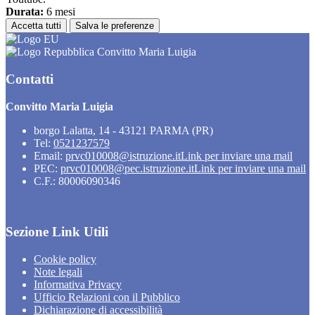
Durata:
6 mesi
Accetta tutti
Salva le preferenze
Convitto Maria Luigia
Contatti
Convitto Maria Luigia
borgo Lalatta, 14 - 43121 PARMA (PR)
Tel:
0521237579
Email:
prvc010008@istruzione.it
Link per inviare una mail
PEC:
prvc010008@pec.istruzione.it
Link per inviare una mail
C.F.: 80006090346
Sezione Link Utili
Cookie policy
Note legali
Informativa Privacy
Ufficio Relazioni con il Pubblico
Dichiarazione di accessibilità