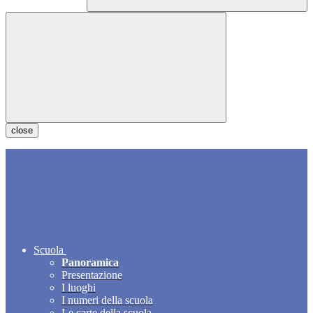
close
Scuola
Panoramica
Presentazione
I luoghi
I numeri della scuola
Le carte della scuola