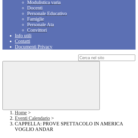
Modulistica varia
Docenti
Personale Educativo
Famiglie
Personale Ata
Convittori
Info utili
Contatti
Documenti Privacy
Campo di ricerca per le pagine del sito
Home
>
Eventi Calendario
>
CAPPELLA: PROVE SPETTACOLO IN AMERICA
VOGLIO ANDAR