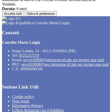
Youtube.
Durata:
6 mesi
Accetta tutti
Salva le preferenze
Convitto Maria Luigia
Contatti
Convitto Maria Luigia
borgo Lalatta, 14 - 43121 PARMA (PR)
Tel:
0521237579
Email:
prvc010008@istruzione.it
Link per inviare una mail
PEC:
prvc010008@pec.istruzione.it
Link per inviare una mail
C.F.: 80006090346
Sezione Link Utili
Cookie policy
Note legali
Informativa Privacy
Ufficio Relazioni con il Pubblico