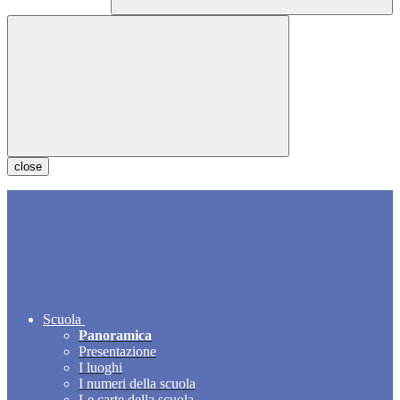
close
Scuola
Panoramica
Presentazione
I luoghi
I numeri della scuola
Le carte della scuola