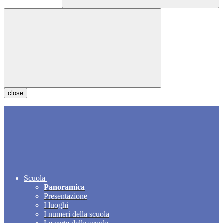
close
Scuola
Panoramica
Presentazione
I luoghi
I numeri della scuola
Le carte della scuola