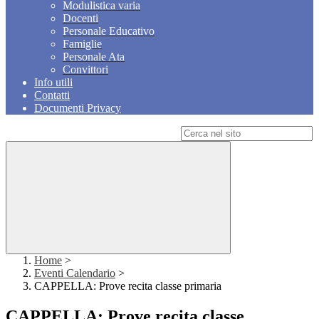
Modulistica varia
Docenti
Personale Educativo
Famiglie
Personale Ata
Convittori
Info utili
Contatti
Documenti Privacy
Campo di ricerca per le pagine del sito
Home
>
Eventi Calendario
>
CAPPELLA: Prove recita classe primaria
CAPPELLA: Prove recita classe