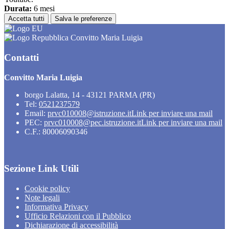
Durata:
6 mesi
Accetta tutti
Salva le preferenze
Convitto Maria Luigia
Contatti
Convitto Maria Luigia
borgo Lalatta, 14 - 43121 PARMA (PR)
Tel:
0521237579
Email:
prvc010008@istruzione.it
Link per inviare una mail
PEC:
prvc010008@pec.istruzione.it
Link per inviare una mail
C.F.: 80006090346
Sezione Link Utili
Cookie policy
Note legali
Informativa Privacy
Ufficio Relazioni con il Pubblico
Dichiarazione di accessibilità