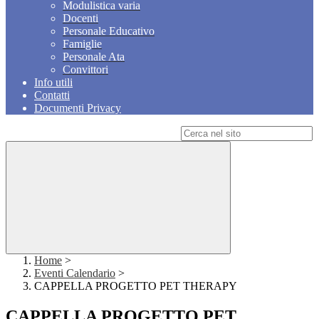
Modulistica varia
Docenti
Personale Educativo
Famiglie
Personale Ata
Convittori
Info utili
Contatti
Documenti Privacy
Campo di ricerca per le pagine del sito
Home
>
Eventi Calendario
>
CAPPELLA PROGETTO PET THERAPY
CAPPELLA PROGETTO PET