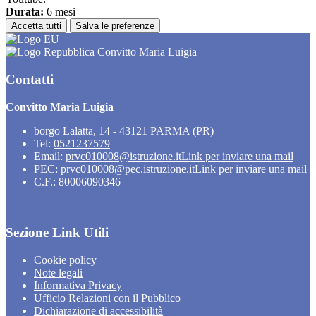
Durata:
6 mesi
Accetta tutti
Salva le preferenze
Convitto Maria Luigia
Contatti
Convitto Maria Luigia
borgo Lalatta, 14 - 43121 PARMA (PR)
Tel:
0521237579
Email:
prvc010008@istruzione.it
Link per inviare una mail
PEC:
prvc010008@pec.istruzione.it
Link per inviare una mail
C.F.: 80006090346
Sezione Link Utili
Cookie policy
Note legali
Informativa Privacy
Ufficio Relazioni con il Pubblico
Dichiarazione di accessibilità