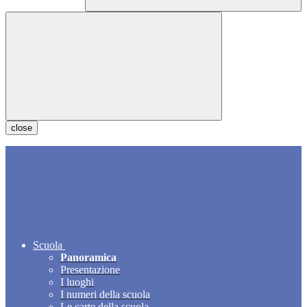
close
Scuola
Panoramica
Presentazione
I luoghi
I numeri della scuola
Le carte della scuola