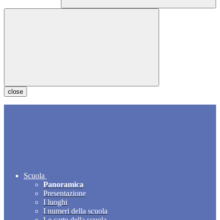
close
Scuola
Panoramica
Presentazione
I luoghi
I numeri della scuola
Le carte della scuola