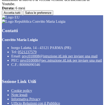
Youtube.
Durata:
6 mesi
Accetta tutti
Salva le preferenze
Convitto Maria Luigia
Contatti
Convitto Maria Luigia
borgo Lalatta, 14 - 43121 PARMA (PR)
Tel:
0521237579
Email:
prvc010008@istruzione.it
Link per inviare una mail
PEC:
prvc010008@pec.istruzione.it
Link per inviare una mail
C.F.: 80006090346
Sezione Link Utili
Cookie policy
Note legali
Informativa Privacy
Ufficio Relazioni con il Pubblico