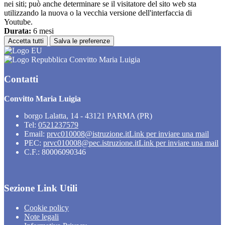
nei siti; può anche determinare se il visitatore del sito web sta
utilizzando la nuova o la vecchia versione dell'interfaccia di
Youtube.
Durata:
6 mesi
Accetta tutti
Salva le preferenze
Convitto Maria Luigia
Contatti
Convitto Maria Luigia
borgo Lalatta, 14 - 43121 PARMA (PR)
Tel:
0521237579
Email:
prvc010008@istruzione.it
Link per inviare una mail
PEC:
prvc010008@pec.istruzione.it
Link per inviare una mail
C.F.: 80006090346
Sezione Link Utili
Cookie policy
Note legali