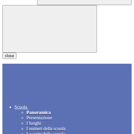
close
Scuola
Panoramica
Presentazione
I luoghi
I numeri della scuola
Le carte della scuola