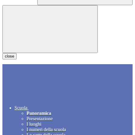
close
Scuola
Panoramica
Presentazione
I luoghi
I numeri della scuola
Le carte della scuola