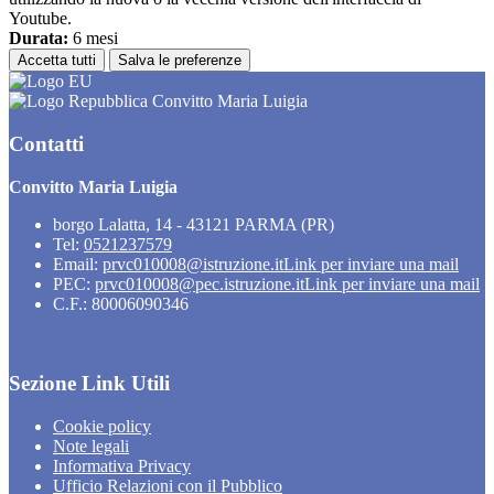
Youtube.
Durata:
6 mesi
Accetta tutti
Salva le preferenze
Convitto Maria Luigia
Contatti
Convitto Maria Luigia
borgo Lalatta, 14 - 43121 PARMA (PR)
Tel:
0521237579
Email:
prvc010008@istruzione.it
Link per inviare una mail
PEC:
prvc010008@pec.istruzione.it
Link per inviare una mail
C.F.: 80006090346
Sezione Link Utili
Cookie policy
Note legali
Informativa Privacy
Ufficio Relazioni con il Pubblico