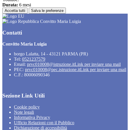
Durata:
6 mesi
Accetta tutti
Salva le preferenze
Convitto Maria Luigia
Contatti
Convitto Maria Luigia
borgo Lalatta, 14 - 43121 PARMA (PR)
Tel:
0521237579
Email:
prvc010008@istruzione.it
Link per inviare una mail
PEC:
prvc010008@pec.istruzione.it
Link per inviare una mail
C.F.: 80006090346
Sezione Link Utili
Cookie policy
Note legali
Informativa Privacy
Ufficio Relazioni con il Pubblico
Dichiarazione di accessibilità