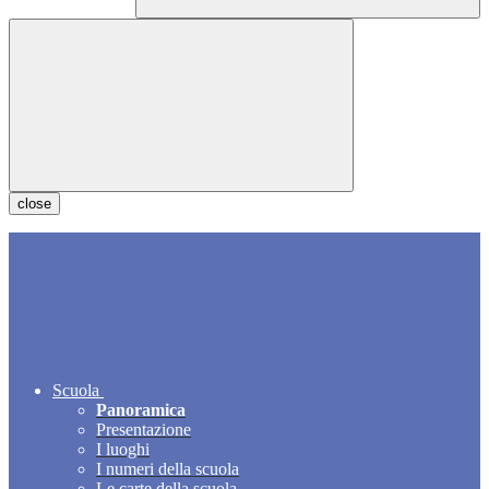
close
Scuola
Panoramica
Presentazione
I luoghi
I numeri della scuola
Le carte della scuola