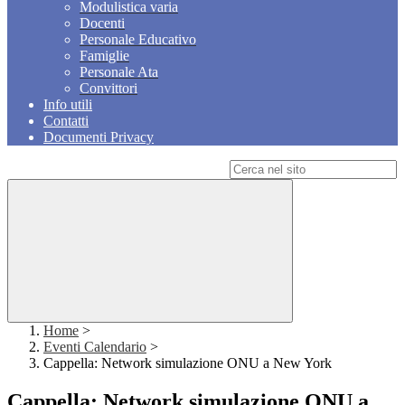
Modulistica varia
Docenti
Personale Educativo
Famiglie
Personale Ata
Convittori
Info utili
Contatti
Documenti Privacy
Campo di ricerca per le pagine del sito
Home
>
Eventi Calendario
>
Cappella: Network simulazione ONU a New York
Cappella: Network simulazione ONU a