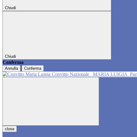
Chiudi
Chiudi
Conferma
Annulla
Conferma
Convitto Nazionale
MARIA LUIGIA
Pa
close