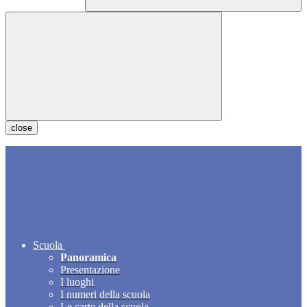
close
Scuola
Panoramica
Presentazione
I luoghi
I numeri della scuola
Le carte della scuola