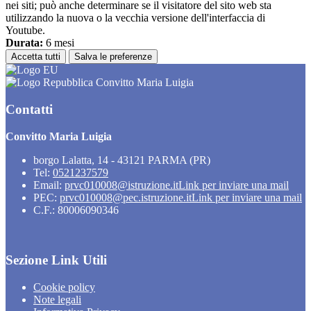
nei siti; può anche determinare se il visitatore del sito web sta
utilizzando la nuova o la vecchia versione dell'interfaccia di
Youtube.
Durata:
6 mesi
Accetta tutti
Salva le preferenze
Convitto Maria Luigia
Contatti
Convitto Maria Luigia
borgo Lalatta, 14 - 43121 PARMA (PR)
Tel:
0521237579
Email:
prvc010008@istruzione.it
Link per inviare una mail
PEC:
prvc010008@pec.istruzione.it
Link per inviare una mail
C.F.: 80006090346
Sezione Link Utili
Cookie policy
Note legali