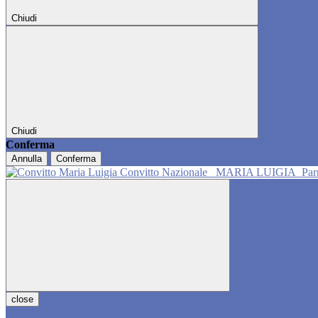
Chiudi
Chiudi
Conferma
Annulla
Conferma
Convitto Nazionale
MARIA LUIGIA
Pa
close