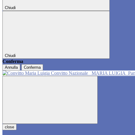
Chiudi
Chiudi
Conferma
Annulla
Conferma
Convitto Nazionale
MARIA LUIGIA
Pa
close