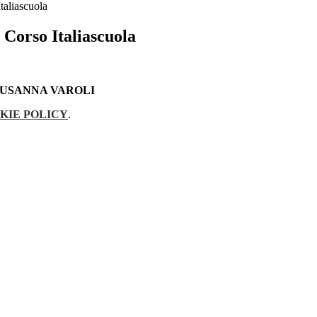
aliascuola
orso Italiascuola
SUSANNA VAROLI
KIE POLICY
.