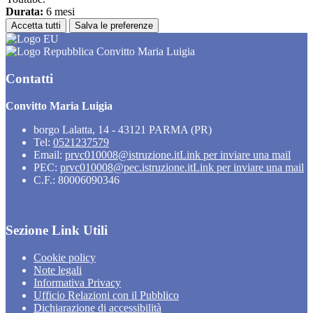
Durata:
6 mesi
Accetta tutti
Salva le preferenze
Convitto Maria Luigia
Contatti
Convitto Maria Luigia
borgo Lalatta, 14 - 43121 PARMA (PR)
Tel:
0521237579
Email:
prvc010008@istruzione.it
Link per inviare una mail
PEC:
prvc010008@pec.istruzione.it
Link per inviare una mail
C.F.: 80006090346
Sezione Link Utili
Cookie policy
Note legali
Informativa Privacy
Ufficio Relazioni con il Pubblico
Dichiarazione di accessibilità