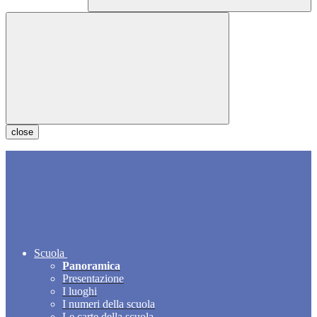
close
Scuola
Panoramica
Presentazione
I luoghi
I numeri della scuola
Le carte della scuola