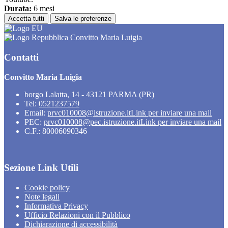
Durata:
6 mesi
Accetta tutti
Salva le preferenze
Convitto Maria Luigia
Contatti
Convitto Maria Luigia
borgo Lalatta, 14 - 43121 PARMA (PR)
Tel:
0521237579
Email:
prvc010008@istruzione.it
Link per inviare una mail
PEC:
prvc010008@pec.istruzione.it
Link per inviare una mail
C.F.: 80006090346
Sezione Link Utili
Cookie policy
Note legali
Informativa Privacy
Ufficio Relazioni con il Pubblico
Dichiarazione di accessibilità