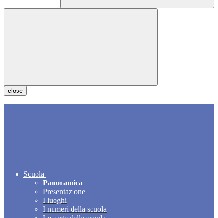
close
Scuola
Panoramica
Presentazione
I luoghi
I numeri della scuola
Le carte della scuola