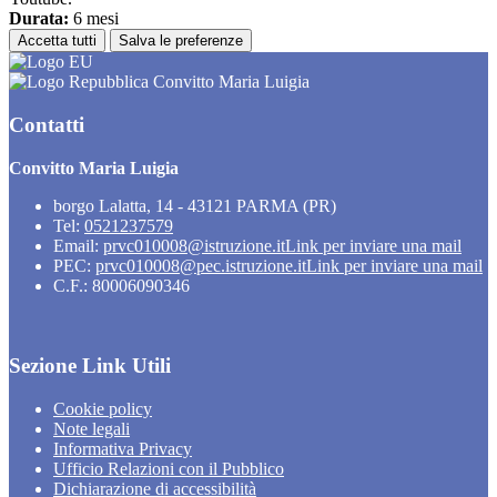
Durata:
6 mesi
Accetta tutti
Salva le preferenze
Convitto Maria Luigia
Contatti
Convitto Maria Luigia
borgo Lalatta, 14 - 43121 PARMA (PR)
Tel:
0521237579
Email:
prvc010008@istruzione.it
Link per inviare una mail
PEC:
prvc010008@pec.istruzione.it
Link per inviare una mail
C.F.: 80006090346
Sezione Link Utili
Cookie policy
Note legali
Informativa Privacy
Ufficio Relazioni con il Pubblico
Dichiarazione di accessibilità