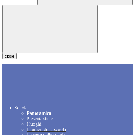
close
Scuola
Panoramica
Presentazione
I luoghi
I numeri della scuola
Le carte della scuola