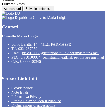
Durata:
6 mesi
Accetta tutti
Salva le preferenze
Convitto Maria Luigia
Contatti
Convitto Maria Luigia
borgo Lalatta, 14 - 43121 PARMA (PR)
Tel:
0521237579
Email:
prvc010008@istruzione.it
Link per inviare una mail
PEC:
prvc010008@pec.istruzione.it
Link per inviare una mail
C.F.: 80006090346
Sezione Link Utili
Cookie policy
Note legali
Informativa Privacy
Ufficio Relazioni con il Pubblico
Dichiarazione di accessibilità