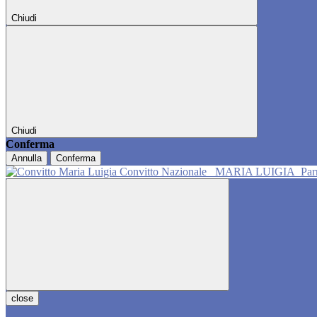
Chiudi
Chiudi
Conferma
Annulla
Conferma
Convitto Nazionale
MARIA LUIGIA
Pa
close