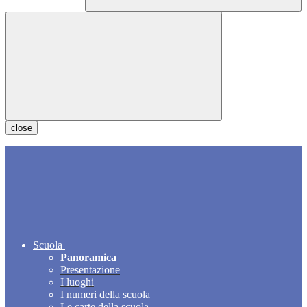
close
Scuola
Panoramica
Presentazione
I luoghi
I numeri della scuola
Le carte della scuola